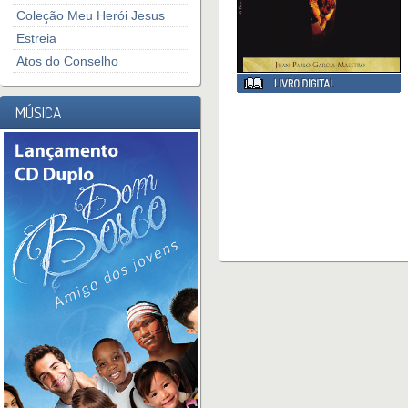
Coleção Meu Herói Jesus
Estreia
Atos do Conselho
MÚSICA