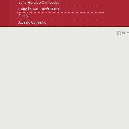
Série Heróis e Campeões
Coleção Meu Herói Jesus
Estreia
Atos do Conselho